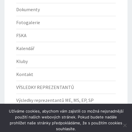
Dokumenty
Fotogalerie
FSKA
Kalendář
Kluby
Kontakt
VÝSLEDKY REPREZENTANTŮ
Výsledky reprezentantů ME, MS, EP, SP
Užíváme cookies, abychom vám zajistili co možná nejsnadnější
použití našich webových stránek. Pokud budete nadále
prohlížet naše stránky předpokládáme, že s použitím cookies
souhlasíte.