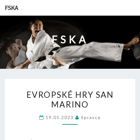
Skip
FSKA
to
content
FSKA
EVROPSKÉ
EVROPSKÉ HRY SAN
HRY
MARINO
SAN
MARINO
19.05.2023
Spravce