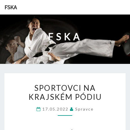
Skip
FSKA
to
content
FSKA
SPORTOVCI
SPORTOVCI NA
NA
KRAJSKÉM PÓDIU
KRAJSKÉM
PÓDIU
17.05.2022
Spravce