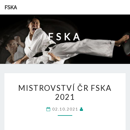
Skip
FSKA
to
content
FSKA
MISTROVSTVÍ
MISTROVSTVÍ ČR FSKA
ČR
2021
FSKA
2021
02.10.2021